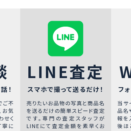
談
LINE査定
話！
スマホで撮って送るだけ！
フォ
でご不
売りたいお品物の写真と商品名
当サ
、お気
を送るだけの簡単スピード査定
品名
わせく
です。専門の査定スタッフが
報を
丁寧に
LINEにて査定金額を素早くお
後ほ