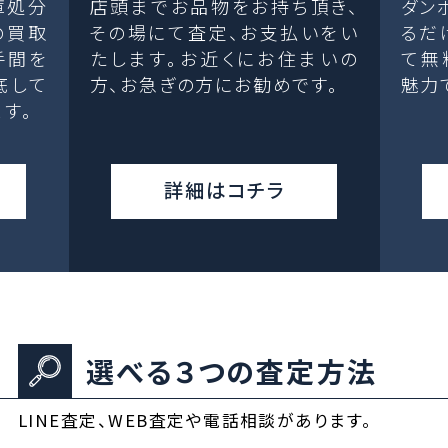
庫処分
店頭までお品物をお持ち頂き、
ダン
の買取
その場にて査定、お支払いをい
るだ
手間を
たします。お近くにお住まいの
て無
底して
方、お急ぎの方にお勧めです。
魅力
す。
詳細はコチラ
選べる３つの査定方法
LINE査定、WEB査定や電話相談があります。