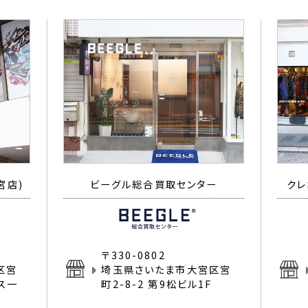
宮店)
ビーグル総合買取センター
クレ
〒330-0802
区宮
埼玉県さいたま市大宮区宮
イス一
町2-8-2 第9松ビル1F