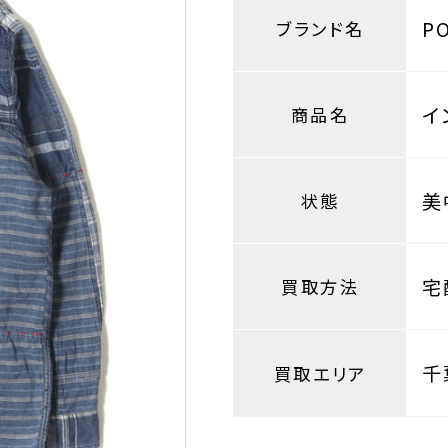
P
ブランド名
イ
商品名
美
状態
宅
買取方法
千
買取エリア