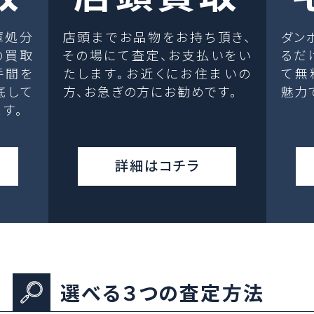
庫処分
店頭までお品物をお持ち頂き、
ダン
の買取
その場にて査定、お支払いをい
るだ
手間を
たします。お近くにお住まいの
て無
底して
方、お急ぎの方にお勧めです。
魅力
す。
詳細はコチラ
選べる３つの査定方法