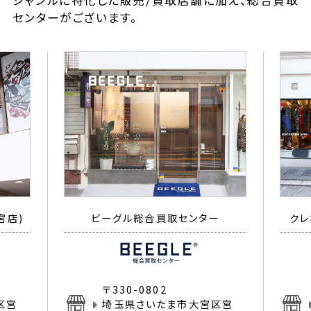
ジャンルに特化した販売/買取店舗に加え、総合買取
センターがございます。
宮店)
ビーグル総合買取センター
クレ
〒330-0802
区宮
埼玉県さいたま市大宮区宮