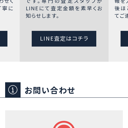
わせく
です。専門の査定スタッフが
報を
丁寧に
LINEにて査定金額を素早くお
後ほ
知らせします。
てご
LINE査定はコチラ
お問い合わせ