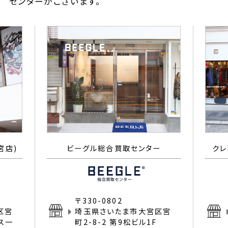
センターがございます。
宮店)
ビーグル総合買取センター
クレ
〒330-0802
区宮
埼玉県さいたま市大宮区宮
イス一
町2-8-2 第9松ビル1F