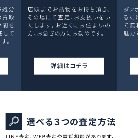
庫処分
店頭までお品物をお持ち頂き、
ダン
の買取
その場にて査定、お支払いをい
るだ
手間を
たします。お近くにお住まいの
て無
底して
方、お急ぎの方にお勧めです。
魅力
す。
詳細はコチラ
選べる３つの査定方法
LINE査定、WEB査定や電話相談があります。