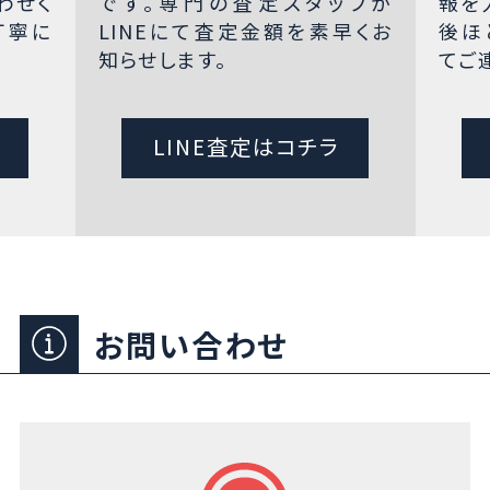
わせく
です。専門の査定スタッフが
報を
丁寧に
LINEにて査定金額を素早くお
後ほ
知らせします。
てご
LINE査定はコチラ
お問い合わせ