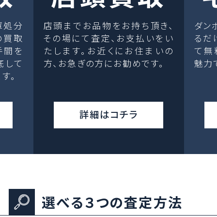
庫処分
店頭までお品物をお持ち頂き、
ダン
の買取
その場にて査定、お支払いをい
るだ
手間を
たします。お近くにお住まいの
て無
底して
方、お急ぎの方にお勧めです。
魅力
す。
詳細はコチラ
選べる３つの査定方法