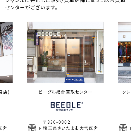
ジャンルに特化した販売/買取店舗に加え、総合買取
センターがございます。
宮店)
ビーグル総合買取センター
クレ
〒330-0802
区宮
埼玉県さいたま市大宮区宮