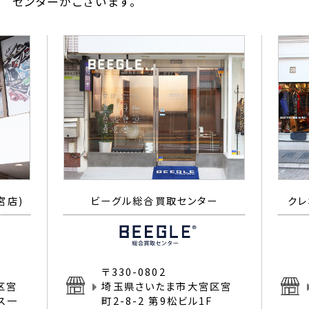
センターがございます。
宮店)
ビーグル総合買取センター
クレ
〒330-0802
区宮
埼玉県さいたま市大宮区宮
イス一
町2-8-2 第9松ビル1F