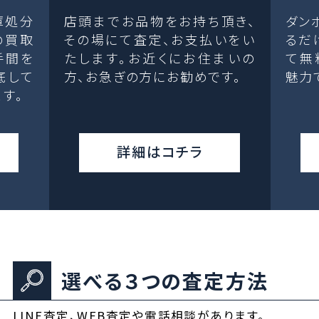
庫処分
店頭までお品物をお持ち頂き、
ダン
の買取
その場にて査定、お支払いをい
るだ
手間を
たします。お近くにお住まいの
て無
底して
方、お急ぎの方にお勧めです。
魅力
す。
詳細はコチラ
選べる３つの査定方法
LINE査定、WEB査定や電話相談があります。