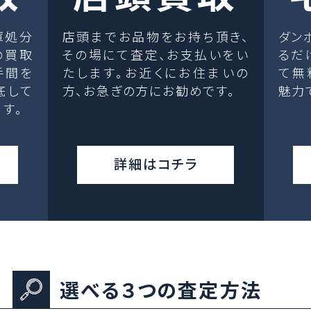
庫処分
店頭までお品物をお持ち頂き、
ダン
の買取
その場にて査定、お支払いをい
るだ
手間を
たします。お近くにお住まいの
て無
底して
方、お急ぎの方にお勧めです。
魅力
す。
詳細はコチラ
選べる３つの査定方法