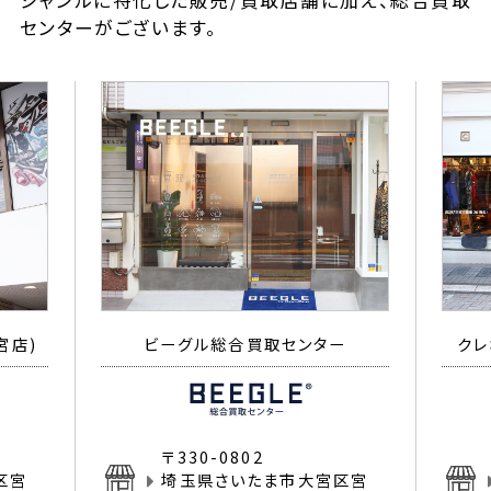
ジャンルに特化した販売/買取店舗に加え、総合買取
センターがございます。
宮店)
ビーグル総合買取センター
クレ
〒330-0802
区宮
埼玉県さいたま市大宮区宮