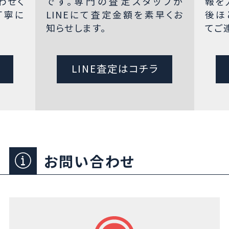
わせく
です。専門の査定スタッフが
報を
丁寧に
LINEにて査定金額を素早くお
後ほ
知らせします。
てご
LINE査定はコチラ
お問い合わせ