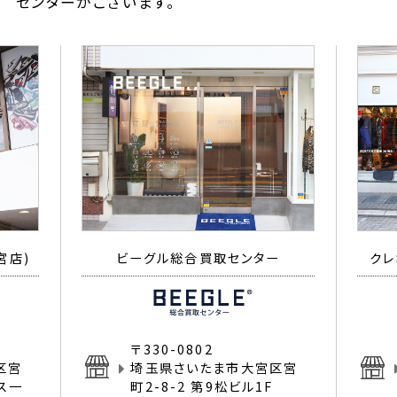
センターがございます。
宮店)
ビーグル総合買取センター
クレ
〒330-0802
区宮
埼玉県さいたま市大宮区宮
イス一
町2-8-2 第9松ビル1F