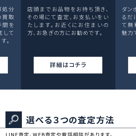
庫処分
店頭までお品物をお持ち頂き、
ダン
の買取
その場にて査定、お支払いをい
るだ
手間を
たします。お近くにお住まいの
て無
底して
方、お急ぎの方にお勧めです。
魅力
す。
詳細はコチラ
選べる３つの査定方法
LINE査定、WEB査定や電話相談があります。