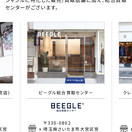
ジャンルに特化した販売/買取店舗に加え、総合買取
センターがございます。
宮店)
ビーグル総合買取センター
クレ
〒330-0802
区宮
埼玉県さいたま市大宮区宮