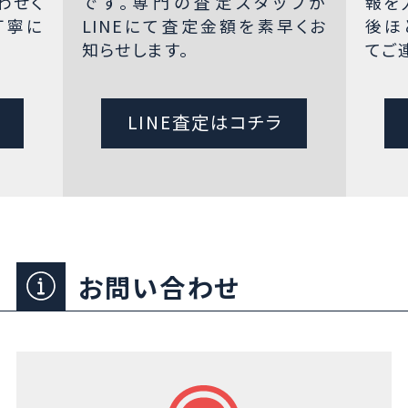
わせく
です。専門の査定スタッフが
報を
丁寧に
LINEにて査定金額を素早くお
後ほ
知らせします。
てご
LINE査定はコチラ
お問い合わせ