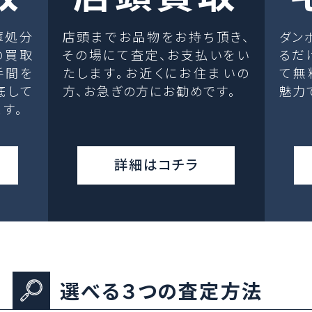
庫処分
店頭までお品物をお持ち頂き、
ダン
の買取
その場にて査定、お支払いをい
るだ
手間を
たします。お近くにお住まいの
て無
底して
方、お急ぎの方にお勧めです。
魅力
す。
詳細はコチラ
選べる３つの査定方法