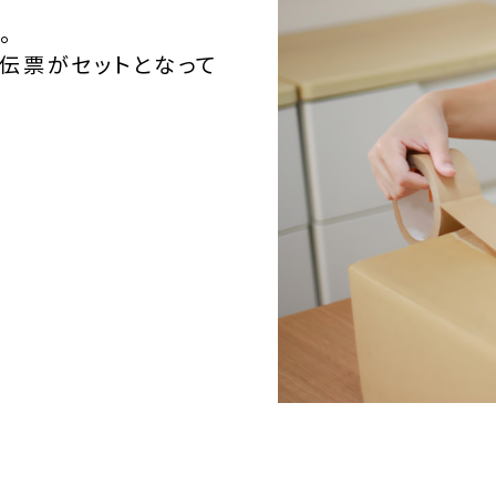
。
伝票がセットとなって