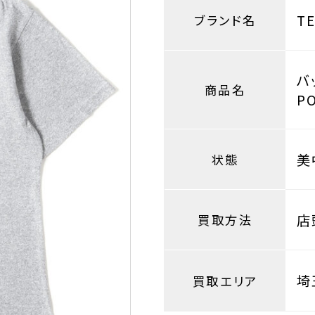
T
ブランド名
バ
商品名
P
美
状態
店
買取方法
埼
買取エリア