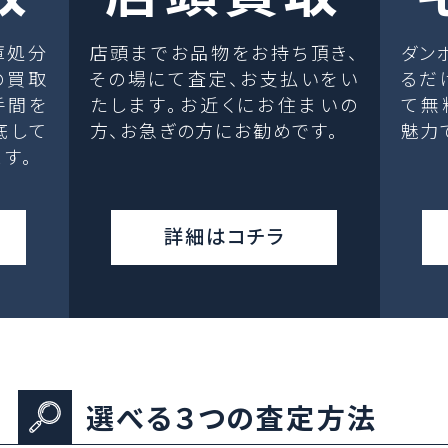
庫処分
店頭までお品物をお持ち頂き、
ダン
の買取
その場にて査定、お支払いをい
るだ
手間を
たします。お近くにお住まいの
て無
底して
方、お急ぎの方にお勧めです。
魅力
す。
詳細はコチラ
選べる３つの査定方法