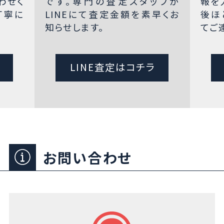
わせく
です。専門の査定スタッフが
報を
丁寧に
LINEにて査定金額を素早くお
後ほ
知らせします。
てご
LINE査定はコチラ
お問い合わせ