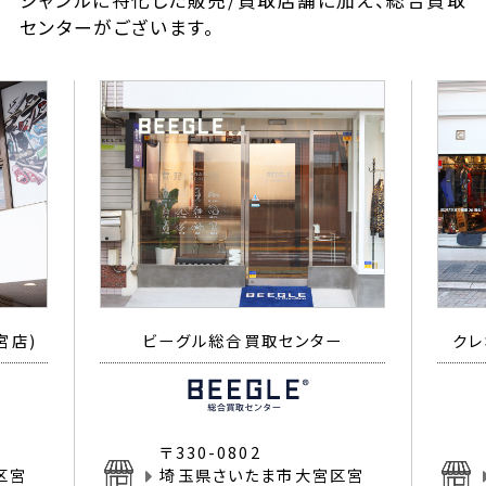
ジャンルに特化した販売/買取店舗に加え、総合買取
センターがございます。
宮店)
ビーグル総合買取センター
クレ
〒330-0802
区宮
埼玉県さいたま市大宮区宮