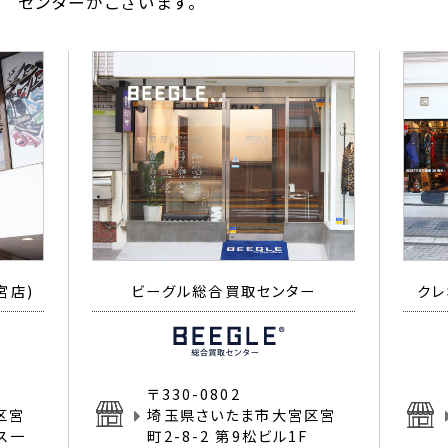
センターがございます。
宮店)
ビーグル総合買取センター
クレ
〒330-0802
区宮
埼玉県さいたま市大宮区宮
イス一
町2-8-2 第9松ビル1F