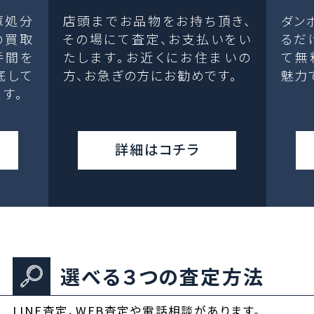
庫処分
店頭までお品物をお持ち頂き、
ダン
の買取
その場にて査定、お支払いをい
るだ
手間を
たします。お近くにお住まいの
て無
底して
方、お急ぎの方にお勧めです。
魅力
す。
詳細はコチラ
選べる３つの査定方法
LINE査定、WEB査定や電話相談があります。