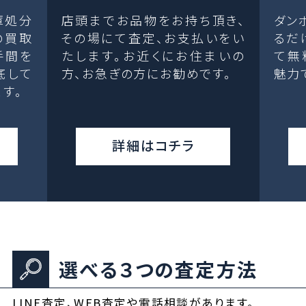
庫処分
店頭までお品物をお持ち頂き、
ダン
の買取
その場にて査定、お支払いをい
るだ
手間を
たします。お近くにお住まいの
て無
底して
方、お急ぎの方にお勧めです。
魅力
す。
詳細はコチラ
選べる３つの査定方法
LINE査定、WEB査定や電話相談があります。