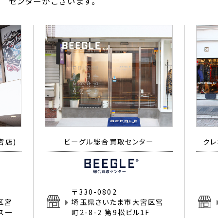
センターがございます。
宮店)
ビーグル総合買取センター
クレ
〒330-0802
区宮
埼玉県さいたま市大宮区宮
イス一
町2-8-2 第9松ビル1F