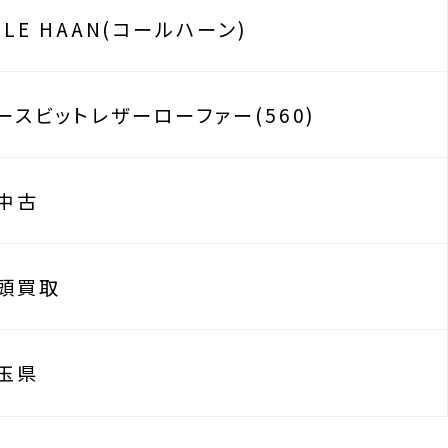
OLE HAAN(コールハーン)
ースビットレザーローファー(560)
中古
頭買取
玉県