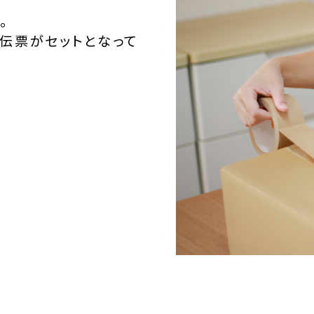
。
伝票がセットとなって