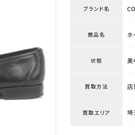
C
ブランド名
ホ
商品名
美
状態
店
買取方法
埼
買取エリア