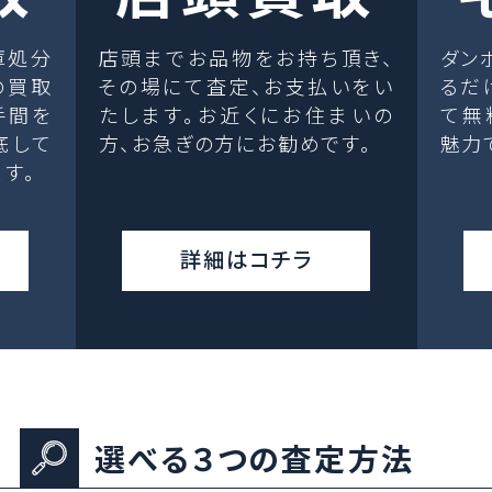
庫処分
店頭までお品物をお持ち頂き、
ダン
の買取
その場にて査定、お支払いをい
るだ
手間を
たします。お近くにお住まいの
て無
底して
方、お急ぎの方にお勧めです。
魅力
す。
詳細はコチラ
選べる３つの査定方法