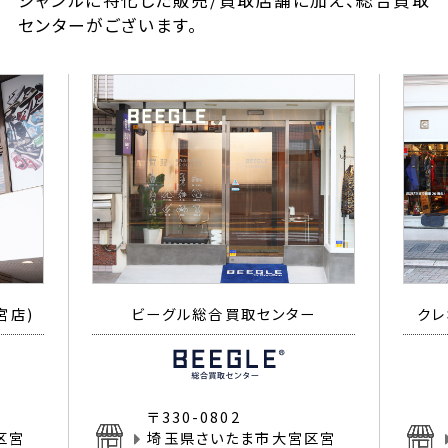
ジャンルに特化した販売/買取店舗に加え、総合買取
センターがございます。
宮店)
ビーグル総合買取センター
クレ
〒330-0802
区宮
埼玉県さいたま市大宮区宮