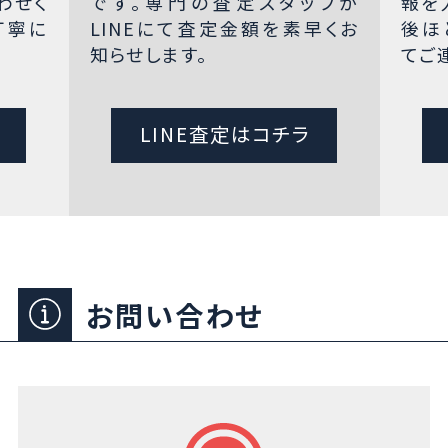
わせく
です。専門の査定スタッフが
報を
丁寧に
LINEにて査定金額を素早くお
後ほ
知らせします。
てご
LINE査定はコチラ
お問い合わせ