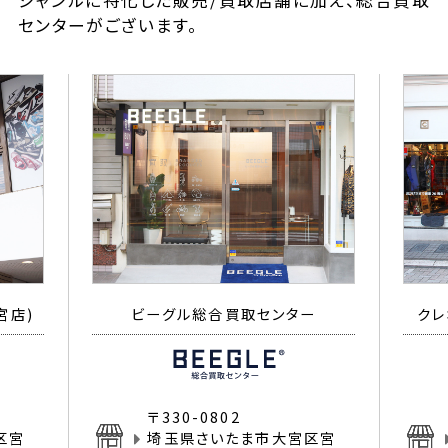
ジャンルに特化した販売/買取店舗に加え、総合買取
センターがございます。
宮店)
ビーグル総合買取センター
クレ
〒330-0802
区宮
埼玉県さいたま市大宮区宮