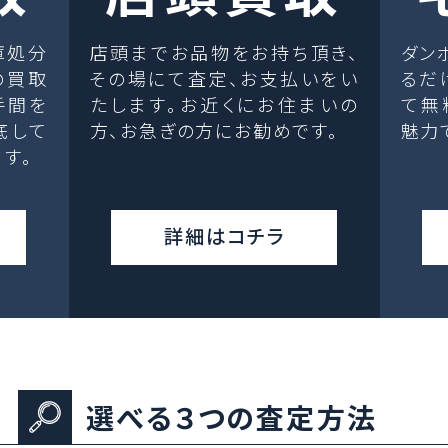
庫処分
店頭までお品物をお持ち頂き、
ダン
の買取
その場にて査定、お支払いをい
るだ
手間を
たします。お近くにお住まいの
て無
底して
方、お急ぎの方にお勧めです。
魅力
す。
詳細はコチラ
選べる３つの査定方法