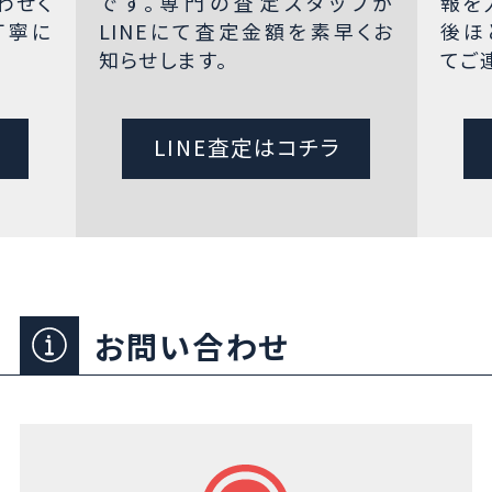
わせく
です。専門の査定スタッフが
報を
丁寧に
LINEにて査定金額を素早くお
後ほ
知らせします。
てご
LINE査定はコチラ
お問い合わせ