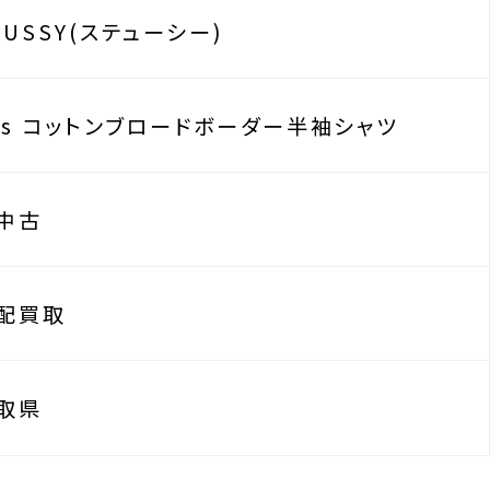
TUSSY(ステューシー)
0s コットンブロードボーダー半袖シャツ
中古
配買取
取県