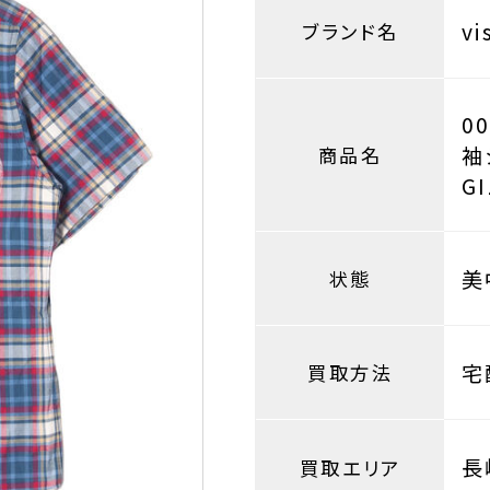
v
ブランド名
0
袖
商品名
GI
美
状態
宅
買取方法
長
買取エリア