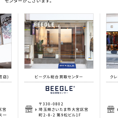
センターがございます。
宮店)
ビーグル総合買取センター
クレ
〒330-0802
区宮
埼玉県さいたま市大宮区宮
イス一
町2-8-2 第9松ビル1F