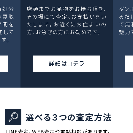
庫処分
店頭までお品物をお持ち頂き、
ダン
の買取
その場にて査定、お支払いをい
るだ
手間を
たします。お近くにお住まいの
て無
底して
方、お急ぎの方にお勧めです。
魅力
す。
詳細はコチラ
選べる３つの査定方法
LINE査定、WEB査定や電話相談があります。