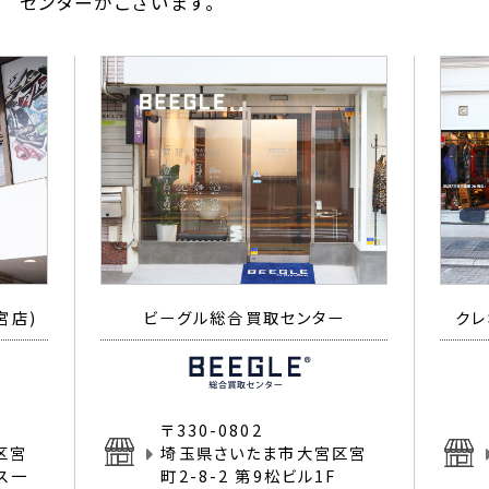
センターがございます。
宮店)
ビーグル総合買取センター
クレ
〒330-0802
区宮
埼玉県さいたま市大宮区宮
イス一
町2-8-2 第9松ビル1F