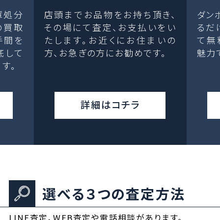
庫処分
店頭までお品物をお持ち頂き、
ダン
の買取
その場にて査定、お支払いをい
るだ
手間を
たします。お近くにお住まいの
て無
底して
方、お急ぎの方にお勧めです。
魅力
す。
詳細はコチラ
選べる３つの査定方法
LINE査定、WEB査定や電話相談があります。