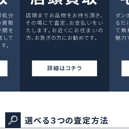
庫処分
店頭までお品物をお持ち頂き、
ダン
の買取
その場にて査定、お支払いをい
るだ
手間を
たします。お近くにお住まいの
て無
底して
方、お急ぎの方にお勧めです。
魅力
す。
詳細はコチラ
選べる３つの査定方法