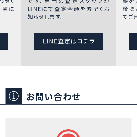
わせく
です。専門の査定スタッフが
報を
丁寧に
LINEにて査定金額を素早くお
後ほ
知らせします。
てご
LINE査定はコチラ
お問い合わせ