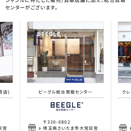
ジャンルに特化した販売/買取店舗に加え、総合買取
センターがございます。
宮店)
ビーグル総合買取センター
クレ
〒330-0802
区宮
埼玉県さいたま市大宮区宮