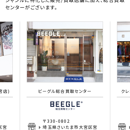
ジャンルに特化した販売/買取店舗に加え、総合買取
センターがございます。
宮店)
ビーグル総合買取センター
クレ
〒330-0802
区宮
埼玉県さいたま市大宮区宮