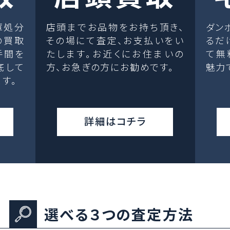
庫処分
店頭までお品物をお持ち頂き、
ダン
の買取
その場にて査定、お支払いをい
るだ
手間を
たします。お近くにお住まいの
て無
底して
方、お急ぎの方にお勧めです。
魅力
す。
詳細はコチラ
選べる３つの査定方法