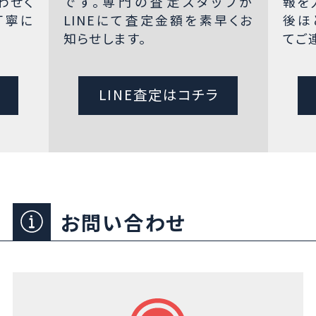
わせく
です。専門の査定スタッフが
報を
丁寧に
LINEにて査定金額を素早くお
後ほ
知らせします。
てご
LINE査定はコチラ
お問い合わせ