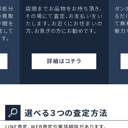
庫処分
店頭までお品物をお持ち頂き、
ダン
の買取
その場にて査定、お支払いをい
るだ
手間を
たします。お近くにお住まいの
て無
底して
方、お急ぎの方にお勧めです。
魅力
す。
詳細はコチラ
選べる３つの査定方法
LINE査定、WEB査定や電話相談があります。