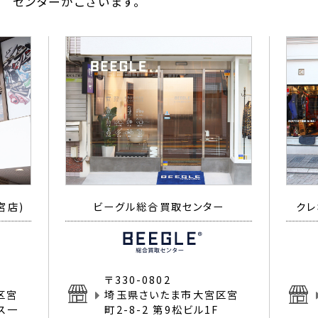
センターがございます。
宮店)
ビーグル総合買取センター
クレ
〒330-0802
区宮
埼玉県さいたま市大宮区宮
イス一
町2-8-2 第9松ビル1F