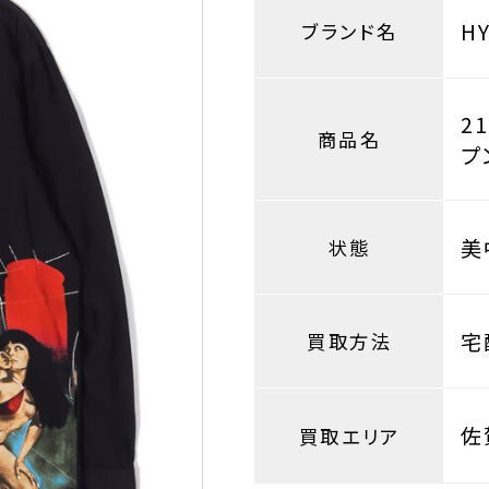
H
ブランド名
2
商品名
プ
美
状態
宅
買取方法
佐
買取エリア