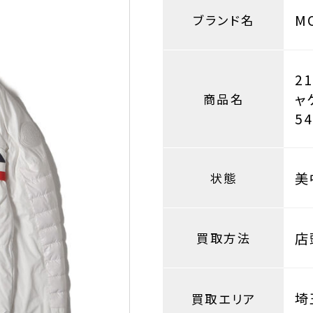
M
ブランド名
2
ャ
商品名
5
美
状態
店
買取方法
埼
買取エリア