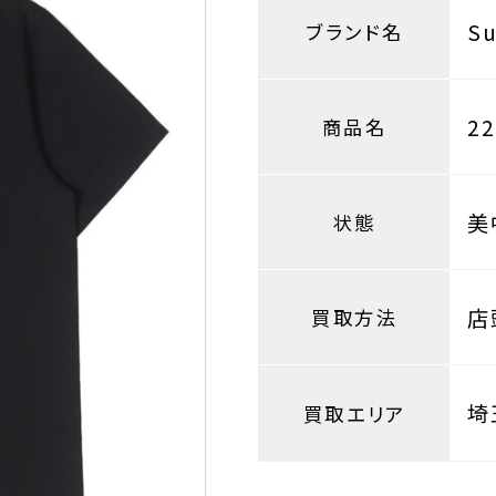
S
ブランド名
2
商品名
美
状態
店
買取方法
埼
買取エリア