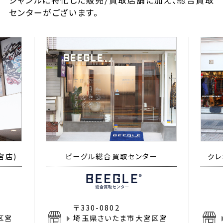
ジャンルに特化した販売/買取店舗に加え、総合買取
センターがございます。
宮店)
ビーグル総合買取センター
クレ
〒330-0802
区宮
埼玉県さいたま市大宮区宮