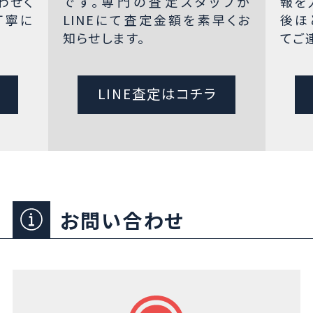
わせく
です。専門の査定スタッフが
報を
丁寧に
LINEにて査定金額を素早くお
後ほ
知らせします。
てご
LINE査定はコチラ
お問い合わせ