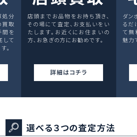
庫処分
店頭までお品物をお持ち頂き、
ダン
の買取
その場にて査定、お支払いをい
るだ
手間を
たします。お近くにお住まいの
て無
底して
方、お急ぎの方にお勧めです。
魅力
す。
詳細はコチラ
選べる３つの査定方法