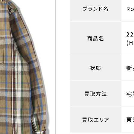
R
ブランド名
2
商品名
(H
新
状態
宅
買取方法
東
買取エリア