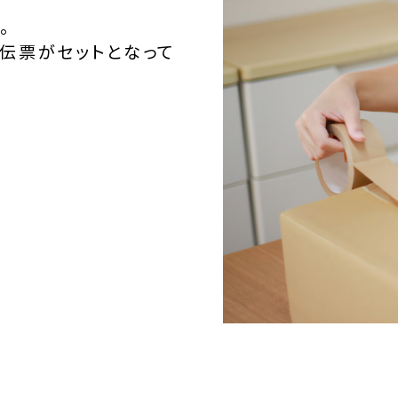
。
伝票がセットとなって