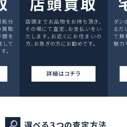
取
店頭買取
庫処分
店頭までお品物をお持ち頂き、
ダン
の買取
その場にて査定、お支払いをい
るだ
手間を
たします。お近くにお住まいの
て無
底して
方、お急ぎの方にお勧めです。
魅力
す。
詳細はコチラ
選べる３つの査定方法