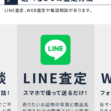
LINE査定、WEB査定や電話相談があります。
談
LINE査定
話！
スマホで撮って送るだけ！
フォ
でご不
売りたいお品物の写真と商品名
当サ
、お気
を送るだけの簡単スピード査定
品名