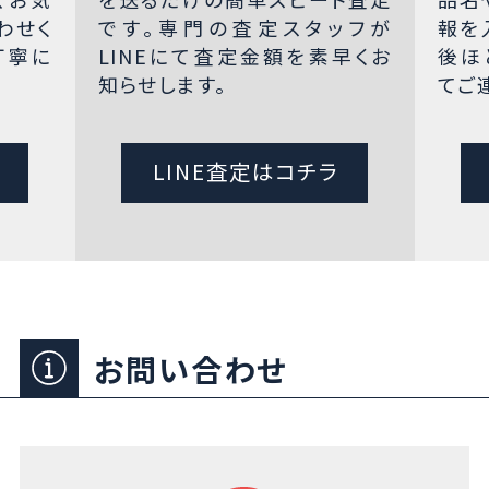
わせく
です。専門の査定スタッフが
報を
丁寧に
LINEにて査定金額を素早くお
後ほ
知らせします。
てご
LINE査定はコチラ
お問い合わせ