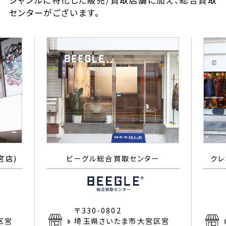
ジャンルに特化した販売/買取店舗に加え、総合買取
センターがございます。
宮店)
ビーグル総合買取センター
クレ
〒330-0802
区宮
埼玉県さいたま市大宮区宮