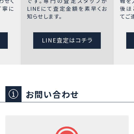
わせく
です。専門の査定スタッフが
報を
丁寧に
LINEにて査定金額を素早くお
後ほ
知らせします。
てご
LINE査定はコチラ
お問い合わせ