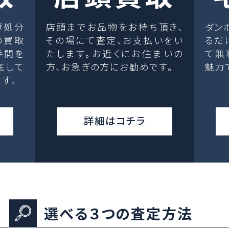
庫処分
店頭までお品物をお持ち頂き、
ダン
の買取
その場にて査定、お支払いをい
るだ
手間を
たします。お近くにお住まいの
て無
底して
方、お急ぎの方にお勧めです。
魅力
す。
詳細はコチラ
選べる３つの査定方法