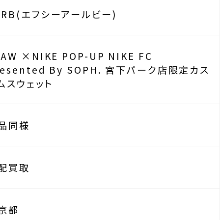
CRB(エフシーアールビー)
2AW ×NIKE POP-UP NIKE FC
resented By SOPH. 宮下パーク店限定カス
ムスウェット
品同様
配買取
京都