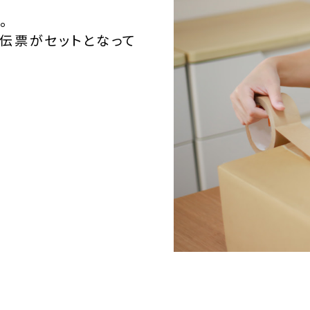
。
伝票がセットとなって