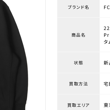
F
ブランド名
2
P
商品名
タ
新
状態
宅
買取方法
東
買取エリア