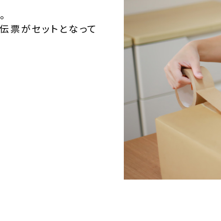
。
伝票がセットとなって