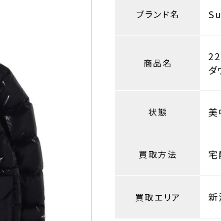
S
ブランド名
2
商品名
ダ
美
状態
宅
買取方法
新
買取エリア