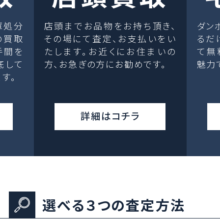
庫処分
店頭までお品物をお持ち頂き、
ダン
の買取
その場にて査定、お支払いをい
るだ
手間を
たします。お近くにお住まいの
て無
底して
方、お急ぎの方にお勧めです。
魅力
す。
詳細はコチラ
選べる３つの査定方法