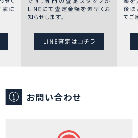
わせく
です。専門の査定スタッフが
報を
丁寧に
LINEにて査定金額を素早くお
後ほ
知らせします。
てご
LINE査定はコチラ
お問い合わせ