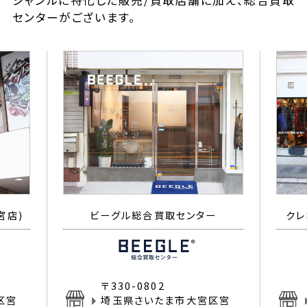
ジャンルに特化した販売/買取店舗に加え、総合買取
センターがございます。
宮店)
ビーグル総合買取センター
クレ
〒330-0802
区宮
埼玉県さいたま市大宮区宮