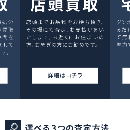
取
店頭買取
庫処分
店頭までお品物をお持ち頂き、
ダン
の買取
その場にて査定、お支払いをい
るだ
手間を
たします。お近くにお住まいの
て無
底して
方、お急ぎの方にお勧めです。
魅力
す。
詳細はコチラ
選べる３つの査定方法