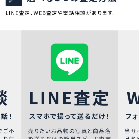
LINE査定、WEB査定や電話相談があります。
談
LINE査定
話！
スマホで撮って送るだけ！
フォ
でご不
売りたいお品物の写真と商品名
当サ
、お気
を送るだけの簡単スピード査定
品名