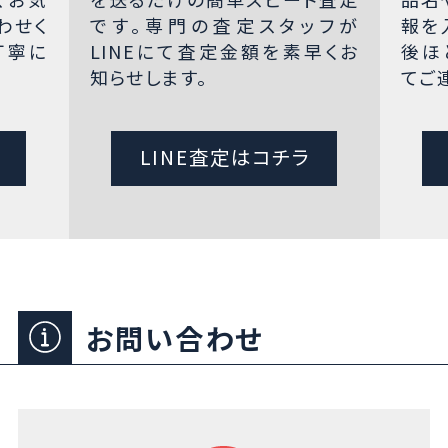
わせく
です。専門の査定スタッフが
報を
丁寧に
LINEにて査定金額を素早くお
後ほ
知らせします。
てご
LINE査定はコチラ
お問い合わせ