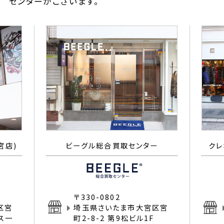
センターがございます。
宮店)
ビーグル総合買取センター
クレ
〒330-0802
区宮
埼玉県さいたま市大宮区宮
イス一
町2-8-2 第9松ビル1F