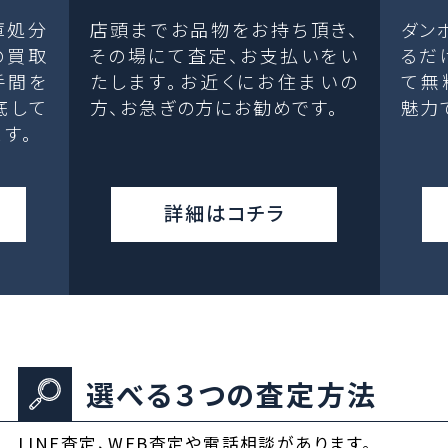
庫処分
店頭までお品物をお持ち頂き、
ダン
の買取
その場にて査定、お支払いをい
るだ
手間を
たします。お近くにお住まいの
て無
底して
方、お急ぎの方にお勧めです。
魅力
す。
詳細はコチラ
選べる３つの査定方法
LINE査定、WEB査定や電話相談があります。