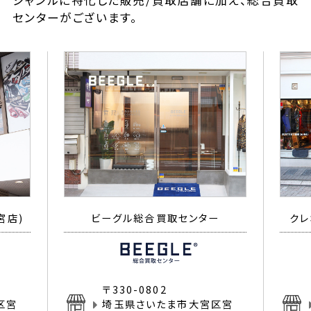
ジャンルに特化した販売/買取店舗に加え、総合買取
センターがございます。
宮店)
ビーグル総合買取センター
クレ
〒330-0802
区宮
埼玉県さいたま市大宮区宮