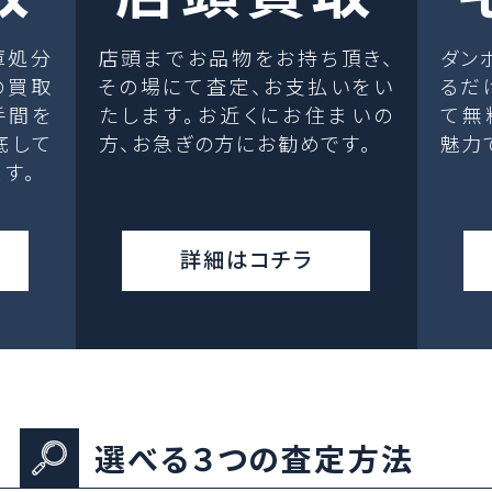
庫処分
店頭までお品物をお持ち頂き、
ダン
の買取
その場にて査定、お支払いをい
るだ
手間を
たします。お近くにお住まいの
て無
底して
方、お急ぎの方にお勧めです。
魅力
す。
詳細はコチラ
選べる３つの査定方法