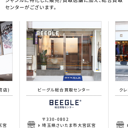
ジャンルに特化した販売/買取店舗に加え、総合買取
センターがございます。
宮店)
ビーグル総合買取センター
クレ
〒330-0802
区宮
埼玉県さいたま市大宮区宮