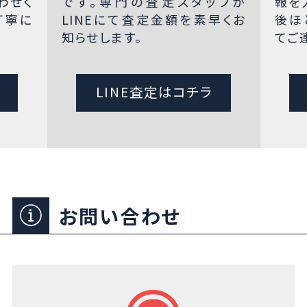
わせく
です。専門の査定スタッフが
報を
丁寧に
LINEにて査定金額を素早くお
後ほ
知らせします。
てご
LINE査定はコチラ
お問い合わせ