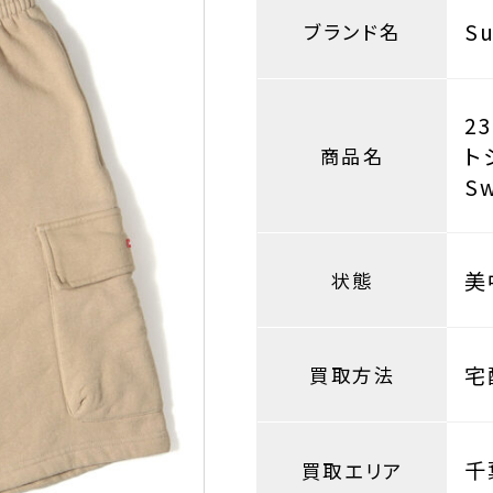
S
ブランド名
2
ト
商品名
Sw
美
状態
宅
買取方法
千
買取エリア