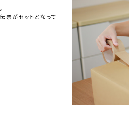
。
伝票がセットとなって