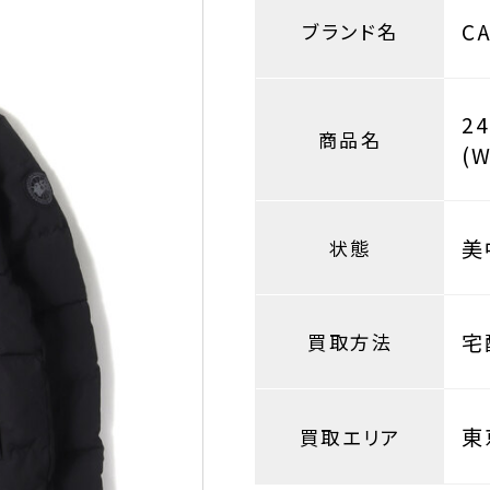
C
ブランド名
2
商品名
(W
美
状態
宅
買取方法
東
買取エリア