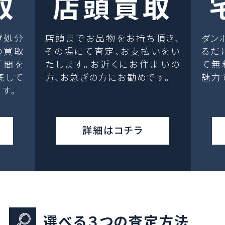
取
店頭買取
庫処分
店頭までお品物をお持ち頂き、
ダン
の買取
その場にて査定、お支払いをい
るだ
手間を
たします。お近くにお住まいの
て無
底して
方、お急ぎの方にお勧めです。
魅力
す。
詳細はコチラ
選べる３つの査定方法