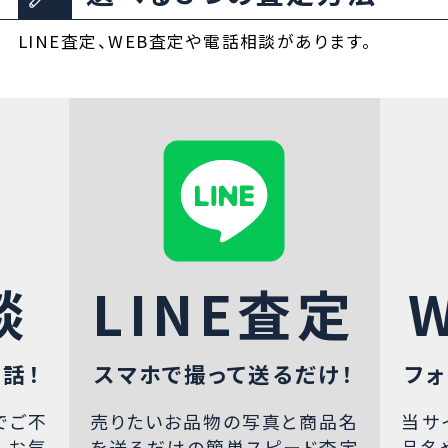
LINE査定、WEB査定や電話相談があります。
談
LINE査定
話！
スマホで撮って送るだけ！
フォ
でご不
売りたいお品物の写真と商品名
当サ
、お気
を送るだけの簡単スピード査定
品名