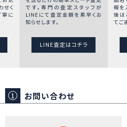
わせく
です。専門の査定スタッフが
報を
丁寧に
LINEにて査定金額を素早くお
後ほ
知らせします。
てご
LINE査定はコチラ
お問い合わせ