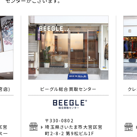
センターがございます。
宮店)
ビーグル総合買取センター
クレ
〒330-0802
区宮
埼玉県さいたま市大宮区宮
イス一
町2-8-2 第9松ビル1F