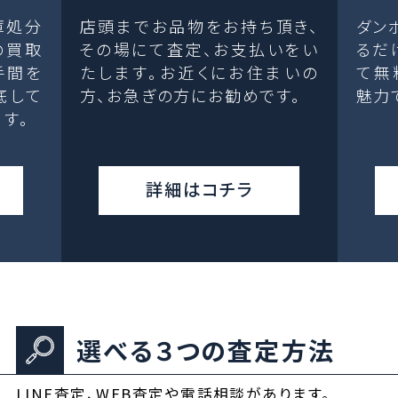
庫処分
店頭までお品物をお持ち頂き、
ダン
の買取
その場にて査定、お支払いをい
るだ
手間を
たします。お近くにお住まいの
て無
底して
方、お急ぎの方にお勧めです。
魅力
す。
詳細はコチラ
選べる３つの査定方法
LINE査定、WEB査定や電話相談があります。