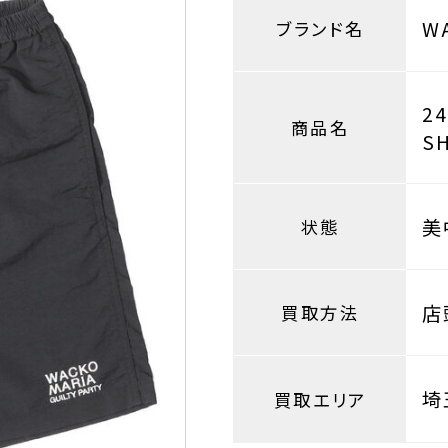
W
ブランド名
2
商品名
S
美
状態
店
買取方法
埼
買取エリア