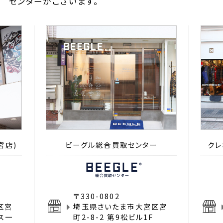
センターがございます。
宮店)
ビーグル総合買取センター
クレ
〒330-0802
区宮
埼玉県さいたま市大宮区宮
イス一
町2-8-2 第9松ビル1F