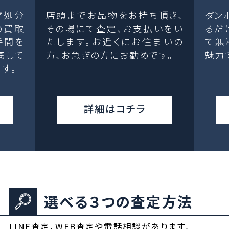
庫処分
店頭までお品物をお持ち頂き、
ダン
の買取
その場にて査定、お支払いをい
るだ
手間を
たします。お近くにお住まいの
て無
底して
方、お急ぎの方にお勧めです。
魅力
す。
詳細はコチラ
選べる３つの査定方法
LINE査定、WEB査定や電話相談があります。