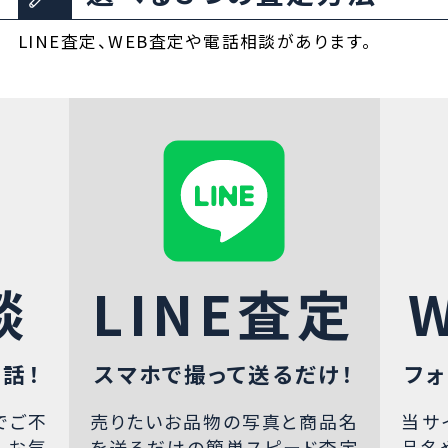
LINE査定、WEB査定や電話相談があります。
談
LINE査定
話！
スマホで撮って送るだけ！
フォ
でご不
売りたいお品物の写真と商品名
当サ
、お気
を送るだけの簡単スピード査定
品名