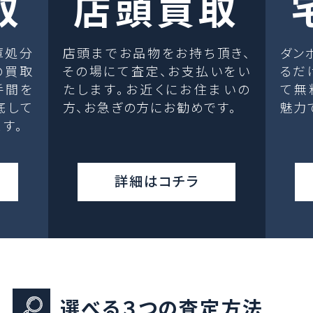
取
店頭買取
庫処分
店頭までお品物をお持ち頂き、
ダン
の買取
その場にて査定、お支払いをい
るだ
手間を
たします。お近くにお住まいの
て無
底して
方、お急ぎの方にお勧めです。
魅力
す。
詳細はコチラ
選べる３つの査定方法