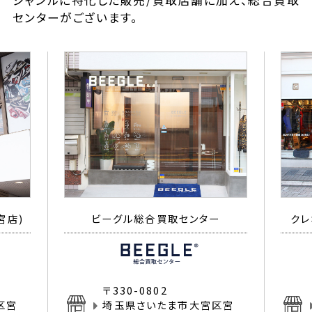
ジャンルに特化した販売/買取店舗に加え、総合買取
センターがございます。
宮店)
ビーグル総合買取センター
クレ
〒330-0802
区宮
埼玉県さいたま市大宮区宮