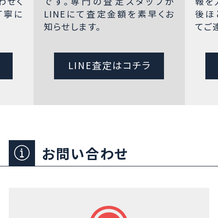
わせく
です。専門の査定スタッフが
報を
丁寧に
LINEにて査定金額を素早くお
後ほ
知らせします。
てご
LINE査定はコチラ
お問い合わせ