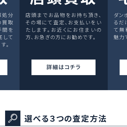
庫処分
店頭までお品物をお持ち頂き、
ダン
の買取
その場にて査定、お支払いをい
るだ
手間を
たします。お近くにお住まいの
て無
底して
方、お急ぎの方にお勧めです。
魅力
す。
詳細はコチラ
選べる３つの査定方法