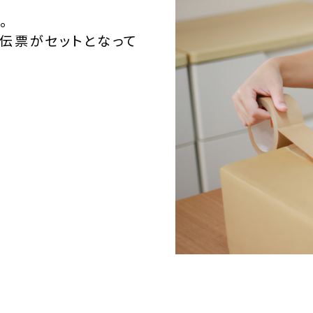
。
伝票がセットとなって