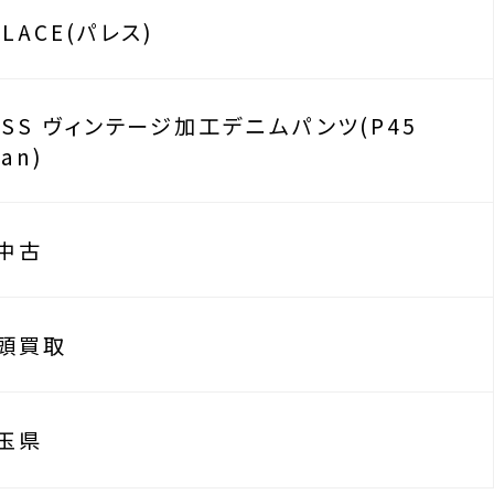
ALACE(パレス)
5SS ヴィンテージ加工デニムパンツ(P45
ean)
中古
頭買取
玉県