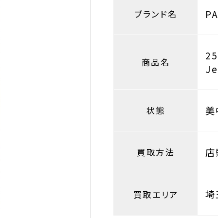
P
ブランド名
2
商品名
J
美
状態
店
買取方法
埼
買取エリア