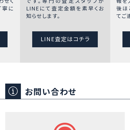
わせく
です。専門の査定スタッフが
報を
丁寧に
LINEにて査定金額を素早くお
後ほ
知らせします。
てご
LINE査定はコチラ
お問い合わせ