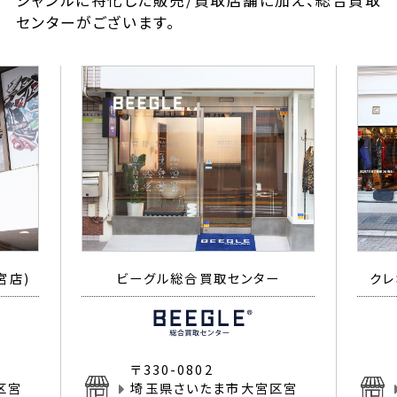
ジャンルに特化した販売/買取店舗に加え、総合買取
センターがございます。
宮店)
ビーグル総合買取センター
クレ
〒330-0802
区宮
埼玉県さいたま市大宮区宮