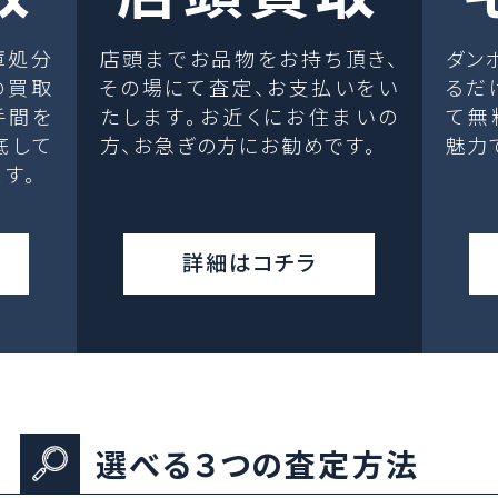
庫処分
店頭までお品物をお持ち頂き、
ダン
の買取
その場にて査定、お支払いをい
るだ
手間を
たします。お近くにお住まいの
て無
底して
方、お急ぎの方にお勧めです。
魅力
す。
詳細はコチラ
選べる３つの査定方法