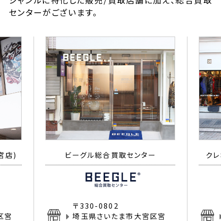
ジャンルに特化した販売/買取店舗に加え、総合買取
センターがございます。
宮店)
ビーグル総合買取センター
クレ
〒330-0802
区宮
埼玉県さいたま市大宮区宮