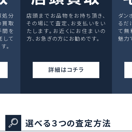
庫処分
店頭までお品物をお持ち頂き、
ダン
の買取
その場にて査定、お支払いをい
るだ
手間を
たします。お近くにお住まいの
て無
底して
方、お急ぎの方にお勧めです。
魅力
す。
詳細はコチラ
選べる３つの査定方法