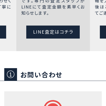
わせく
です。専門の査定スタッフが
報を
丁寧に
LINEにて査定金額を素早くお
後ほ
知らせします。
てご
LINE査定はコチラ
お問い合わせ