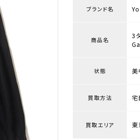
Y
ブランド名
3
商品名
Ga
美
状態
宅
買取方法
東
買取エリア