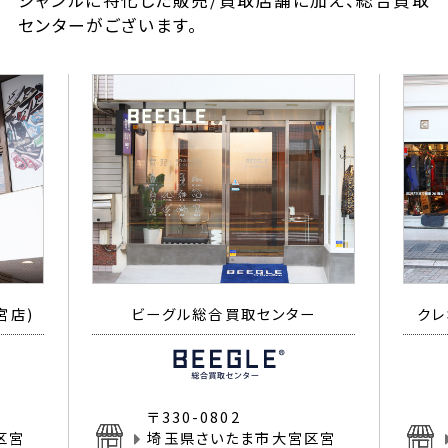
ジャンルに特化した販売/買取店舗に加え、総合買取
センターがございます。
宮店)
ビーグル総合買取センター
クレ
〒330-0802
区宮
埼玉県さいたま市大宮区宮