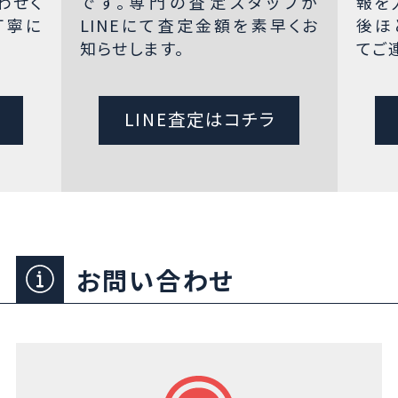
わせく
です。専門の査定スタッフが
報を
丁寧に
LINEにて査定金額を素早くお
後ほ
知らせします。
てご
LINE査定はコチラ
お問い合わせ