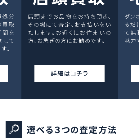
庫処分
店頭までお品物をお持ち頂き、
ダン
の買取
その場にて査定、お支払いをい
るだ
手間を
たします。お近くにお住まいの
て無
底して
方、お急ぎの方にお勧めです。
魅力
す。
詳細はコチラ
選べる３つの査定方法